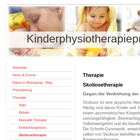
Kinderphysiotherapiepr
Startseite
Therapie
News & Events
Babys in Bewegung - Blog
Skoliosetherapie
Praxisleitung
Gegen die Verdrehung der 
Therapie
Skoliose ist eine atypische Ver
Vojta
Häufig sind davon Kinder und Ju
Bobath
einem asymmetrischen Körperba
Leistungsfähigkeit, Beinträcht
Manuelle Therapie
Selbstwertgefühl und die berufl
Entwicklungstests
Die Schroth-Gymnastik, entwic
selbst von Skolisoe betroffen wa
Skoliosetherapie
Bewegungstherapie.