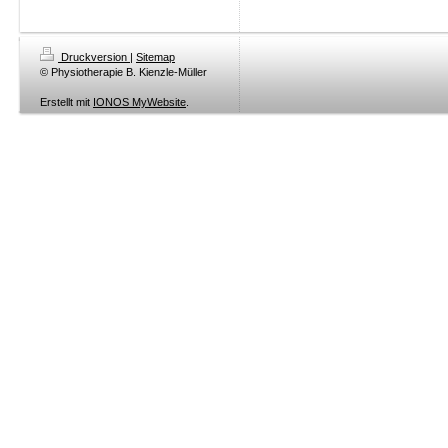
Druckversion
|
Sitemap
© Physiotherapie B. Kienzle-Müller
Erstellt mit
IONOS MyWebsite
.